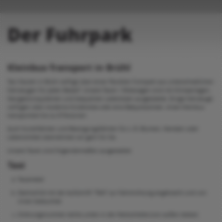
Der Fuhrpark
Kleinbus-Transport in Brühl
Taxi Keulen in Brühl verfügt über einen flexiblen Fuhrpark aus unterschiedlichen
Fahrzeugen für jeden Bedarf. Unsere Taxen / Mietwagen sind mit Klimaanlagen,
Navigationssystemen und bequemen Ledersitzen ausgestattet. Einige Fahrzeuge
verfügen über moderne Kindersitze oder eine Babysitzschale. Unser Kleinbus
transportiert bis zu 8 Personen.
Auch Kurierfahrten und Besorgungsfahrten für z. B. Blumen, Hemden oder
Lebensmittel übernehmen wir gern für Sie.
Unsere Taxen sind folgendermaßen ausgestattet:
Taxi
Taxameter
Dachschild mit der Aufschrift "TAXI" zur Fahrtrichtung angebracht und von
innen beleuchtet
Ordnungsnummer rechts unten in der Heckscheibe (von außen lesbar)